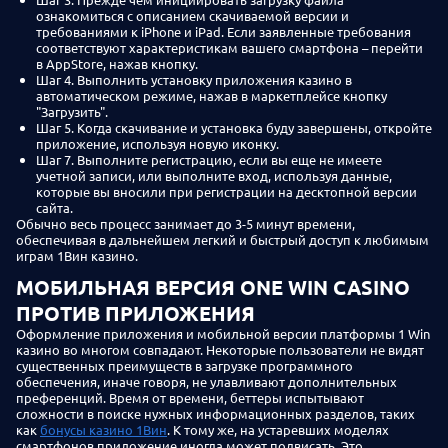
ознакомиться с описанием скачиваемой версии и
требованиями к iPhone и iPad. Если заявленные требования
соответствуют характеристикам вашего смартфона – перейти
в AppStore, нажав кнопку.
Шаг 4. Выполнить установку приложения казино в
автоматическом режиме, нажав в маркетплейсе кнопку
"Загрузить".
Шаг 5. Когда скачивание и установка буду завершены, откройте
приложение, используя новую иконку.
Шаг 7. Выполните регистрацию, если вы еще не имеете
учетной записи, или выполните вход, используя данные,
которые вы вносили при регистрации на десктопной версии
сайта.
Обычно весь процесс занимает до 3-5 минут времени,
обеспечивая в дальнейшем легкий и быстрый доступ к любимым
играм 1Вин казино.
МОБИЛЬНАЯ ВЕРСИЯ ONE WIN CASINO
ПРОТИВ ПРИЛОЖЕНИЯ
Оформление приложения и мобильной версии платформы 1 Win
казино во многом совпадают. Некоторые пользователи не видят
существенных преимуществ в загрузке программного
обеспечения, иначе говоря, не улавливают дополнительных
преференций. Время от времени, беттеры испытывают
сложности в поиске нужных информационных разделов, таких
как
бонусы казино 1Вин
. К тому же, на устаревших моделях
смартфонов приложение иногда может подвисать. Это