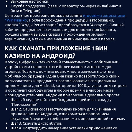
Звуковые настройки;
Служба поддержки (связь с оператором через онлайн-чат и
бота в Telegram).
Центральное пространство экрана занято
игровыми автоматами
1Win казино
. После прохождения процедуры авторизации,
кнопка "Вход и Регистрация" преобразуется в "Аккаунт". Личный
кабинет предлагает возможности для пополнения баланса,
осуществления вывода средств, прохождения онлайн-
верификации, а также изменения личных данных и пароля.
КАК СКАЧАТЬ ПРИЛОЖЕНИЕ 1ВИН
КАЗИНО НА АНДРОИД?
В эпоху цифровых технологий совместимость с мобильными
устройствами становится все более важным аспектом для
игроков. Поэтому, помимо возможности запускать слоты в
мобильном браузере, Один Вин казино позаботилось о своих
пользователях и предлагает воспользоваться специальным
приложением для Android, которое на 100% улучшит опыт игрока
и обеспечит свободу игры в любое время и в любом месте.
Процедура установки Андроид приложения довольно проста:
Шаг 1. В хедере сайта необходимо перейти во вкладку
"Приложение".
Шаг 2. Отыскав соответствующую кнопку для скачивания
приложения на Андроид, ознакомиться с описанием
актуальной версии и требованиями к операционной системе.
Шаг 3. Скачать дистрибутив.
Шаг 4. Подтвердить намерение установки приложения со