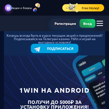
Акции и бонусы
Free Money!
Регистрация
Вход
Хочешь всегда быть в курсе текущих акций и предложений?
Подписывайся на Телеграм казино 1Win и играй на
выгодных условиях!
ПОДПИСАТЬСЯ
1WIN НА ANDROID
ПОЛУЧИ ДО 5000₽ ЗА
УСТАНОВКУ ПРИЛОЖЕНИЯ!