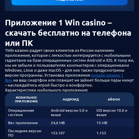
Приложение 1 Win casino –
скачать бесплатно на телефона
или ПК
1Win казино радует своих клиентов из России наличием
приложения, которое с легкостью интегрируется с мобильными
гаджетами на базе операционных систем Android и iOS. К тому же,
мы не забыли о пользователях компьютеров с операционками
Windows, Linux и даже macOS – для них также предусмотрены
версии программы. Установка приложения
онлайн казино 1
Вин
на ваш смартфон или планшет не займет больше пары минут
– наслаждайтесь игрой быстро и комфортно.
Характеристики мобильного приложения:
МОБИЛЬНОЕ
АНДРОИД
АЙФОН
ПРИЛОЖЕНИЕ
Операционная
Android версии 5.0 и
iOS версии 10.0 и
система
выше
выше
Вес приложения
24,6 MB
15 MB
Последняя версии
153.107
1.153
ПО