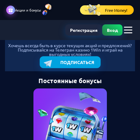
Акции и бонусы
Free Money!
Регистрация
Вход
Хочешь всегда быть в курсе текущих акций и предложений?
Подписывайся на Телеграм казино 1Win и играй на
выгодных условиях!
ПОДПИСАТЬСЯ
Постоянные бонусы