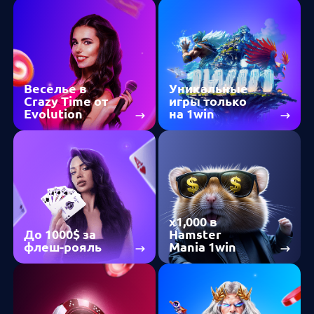
Веселье в
Уникальные
Crazy Time от
игры только
Evolution
на 1win
x1,000 в
До 1000$ за
Hamster
флеш-рояль
Mania 1win