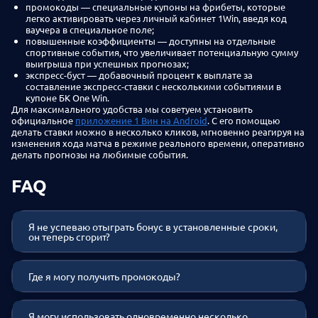
промокоды — специальные купоны на фрибеты, которые
легко активировать через личный кабинет 1Win, введя код
ваучера в специальное поле;
повышенные коэффициенты — доступны на отдельные
спортивные события, что увеличивает потенциальную сумму
выигрыша при успешных прогнозах;
экспресс-буст — добавочный процент к выплате за
составление экспресс-ставки с несколькими событиями в
купоне БК One Win.
Для максимального удобства мы советуем установить
официальное
приложение 1 Вин на Android
. С его помощью
делать ставки можно в несколько кликов, мгновенно реагируя на
изменения хода матча в режиме реального времени, оперативно
делать прогнозы на любимые события.
FAQ
Я не успеваю отыграть бонус в установленные сроки,
он теперь сгорит?
Где я могу получить промокоды?
Я могу использовать одновременно несколько