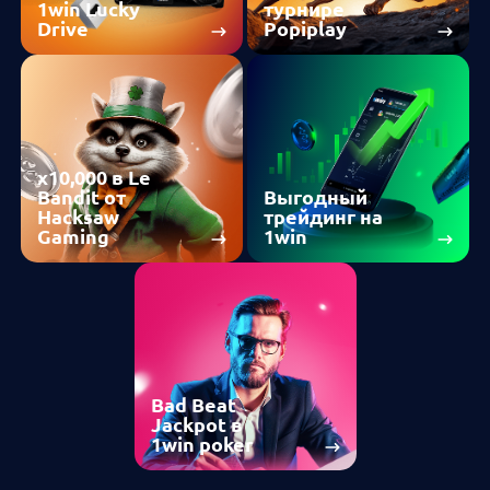
1win Lucky
турнире
Drive
Popiplay
х10,000 в Le
Bandit от
Выгодный
Hacksaw
трейдинг на
Gaming
1win
Bad Beat
Jackpot в
1win poker